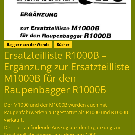
Bagger nach der Wende
Bücher
Ersatzteilliste R1000B –
Ergänzung zur Ersatzteilliste
M1000B für den
Raupenbagger R1000B
Der M1000 und der M1000B wurden auch mit
Raupenfahrwerken ausgestattet als R1000 und R1000B
verkauft.
Der hier zu findende Auszug aus der Ergänzung zur
Ersatzteilliste stammt aus dem Jahr 1995.