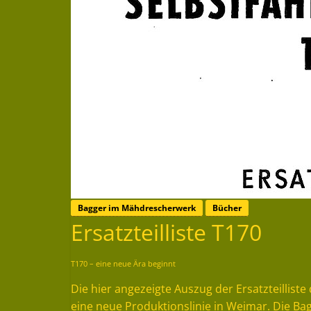
Bagger im Mähdrescherwerk
Bücher
Ersatzteilliste T170
T170 – eine neue Ära beginnt
Die hier angezeigte Auszug der Ersatzteillis
eine neue Produktionslinie in Weimar. Die B