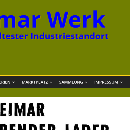
mar Werk
tester Industriestandort
ERIEN
MARKTPLATZ
SAMMLUNG
IMPRESSUM