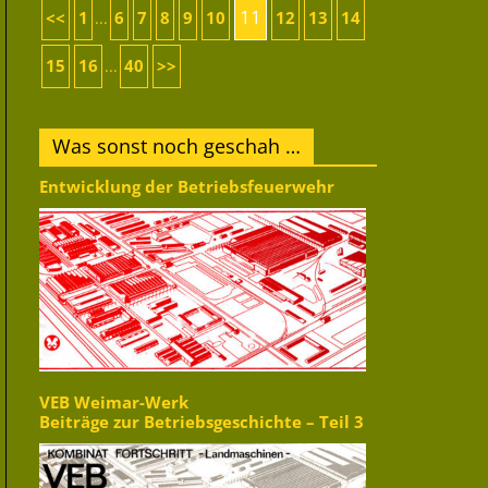
11
<<
1
6
7
8
9
10
12
13
14
...
15
16
40
>>
...
Was sonst noch geschah …
Entwicklung der Betriebsfeuerwehr
VEB Weimar-Werk
Beiträge zur Betriebsgeschichte – Teil 3