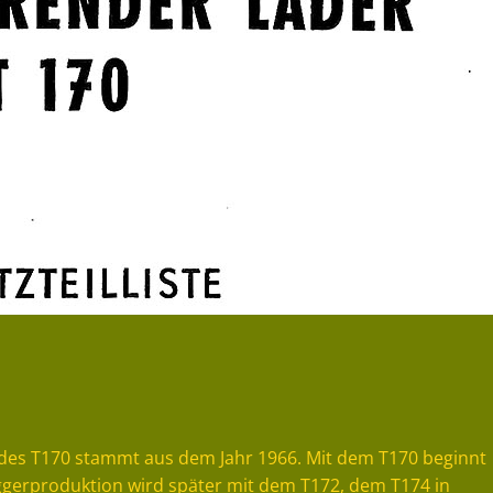
te des T170 stammt aus dem Jahr 1966. Mit dem T170 beginnt
aggerproduktion wird später mit dem T172, dem T174 in