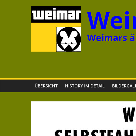
Zum
Wei
Inhalt
springen
Weimars äl
ÜBERSICHT
HISTORY IM DETAIL
BILDERGAL