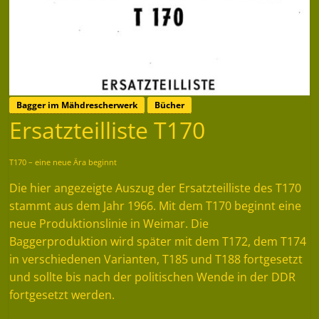
Bagger im Mähdrescherwerk
Bücher
Ersatzteilliste T170
T170 – eine neue Ära beginnt
Die hier angezeigte Auszug der Ersatzteilliste des T170
stammt aus dem Jahr 1966. Mit dem T170 beginnt eine
neue Produktionslinie in Weimar. Die
Baggerproduktion wird später mit dem T172, dem T174
in verschiedenen Varianten, T185 und T188 fortgesetzt
und sollte bis nach der politischen Wende in der DDR
fortgesetzt werden.