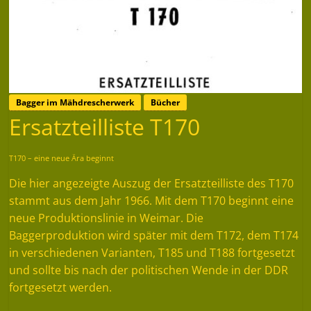
Bagger im Mähdrescherwerk
Bücher
Ersatzteilliste T170
T170 – eine neue Ära beginnt
Die hier angezeigte Auszug der Ersatzteilliste des T170
stammt aus dem Jahr 1966. Mit dem T170 beginnt eine
neue Produktionslinie in Weimar. Die
Baggerproduktion wird später mit dem T172, dem T174
in verschiedenen Varianten, T185 und T188 fortgesetzt
und sollte bis nach der politischen Wende in der DDR
fortgesetzt werden.