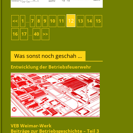
12
<<
1
7
8
9
10
11
13
14
15
...
16
17
40
>>
...
Was sonst noch geschah …
Entwicklung der Betriebsfeuerwehr
VEB Weimar-Werk
Beiträge zur Betriebsgeschichte – Teil 3