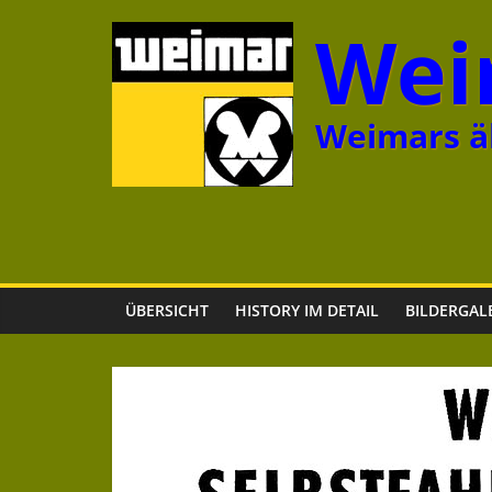
Zum
Wei
Inhalt
springen
Weimars äl
ÜBERSICHT
HISTORY IM DETAIL
BILDERGAL