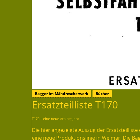
Bagger im Mähdrescherwerk
Bücher
Ersatzteilliste T170
T170 – eine neue Ära beginnt
Die hier angezeigte Auszug der Ersatzteillis
eine neue Produktionslinie in Weimar. Die B