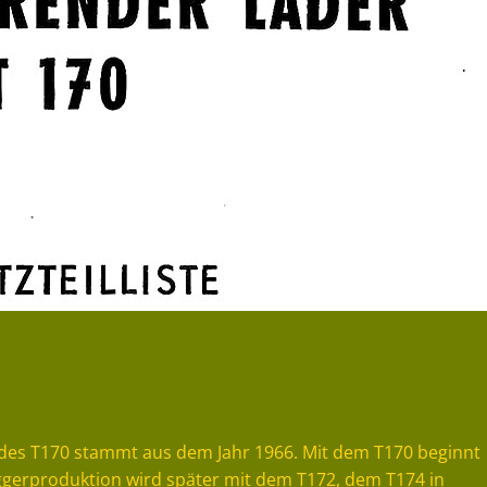
te des T170 stammt aus dem Jahr 1966. Mit dem T170 beginnt
aggerproduktion wird später mit dem T172, dem T174 in