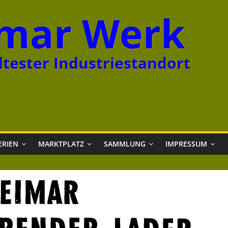
mar Werk
tester Industriestandort
ERIEN
MARKTPLATZ
SAMMLUNG
IMPRESSUM