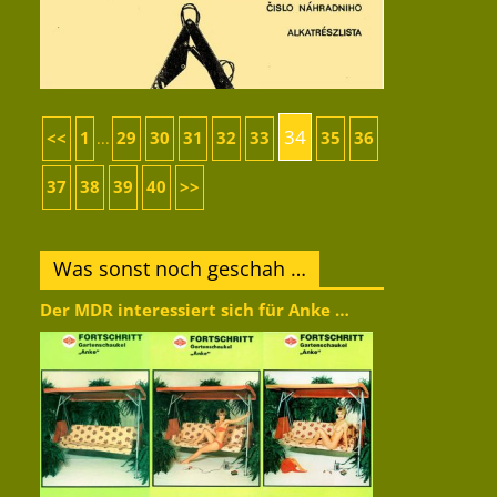
34
<<
1
29
30
31
32
33
35
36
...
37
38
39
40
>>
Was sonst noch geschah …
Der MDR interessiert sich für Anke …