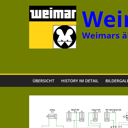
Zum
Wei
Inhalt
springen
Weimars äl
ÜBERSICHT
HISTORY IM DETAIL
BILDERGAL