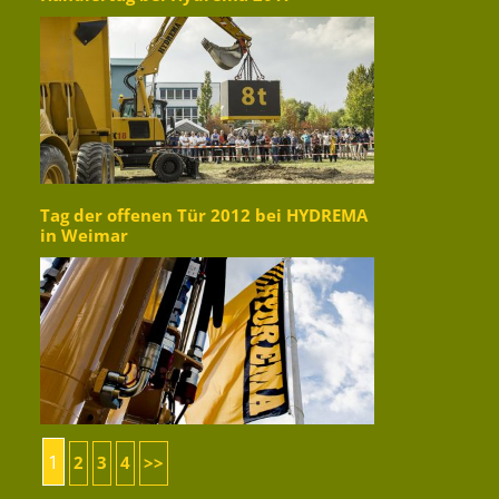
Tag der offenen Tür 2012 bei HYDREMA
in Weimar
1
2
3
4
>>