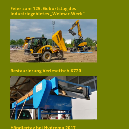
Feier zum 125. Geburtstag des
Industriegebietes „Weimar-Werk“
Restaurierung Verlesetisch K720
Händlertag bei Hydrema 2017