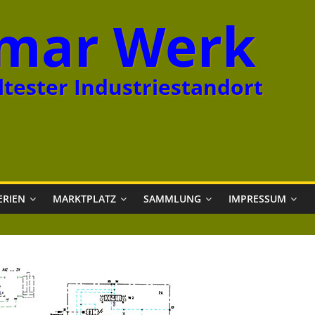
mar Werk
tester Industriestandort
ERIEN
MARKTPLATZ
SAMMLUNG
IMPRESSUM