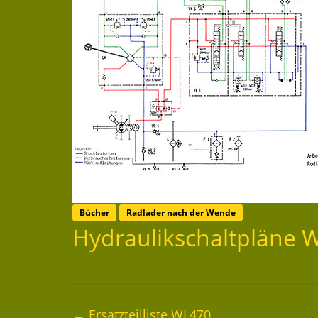
Bücher
Radlader nach der Wende
Hydraulikschaltpläne 
←
Ersatzteilliste WL470