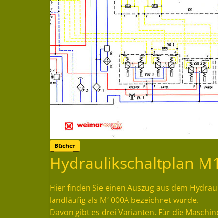
Bücher
Hydraulikschaltplan M
Hier finden Sie einen Auszug aus dem Hydrau
landläufig als M1000A bezeichnet wurde.
Davon gibt es drei Varianten. Für die Maschin