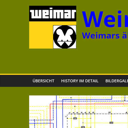
Zum
Wei
Inhalt
springen
Weimars äl
ÜBERSICHT
HISTORY IM DETAIL
BILDERGAL