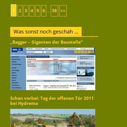
1
2
3
4
5
6
38
>>
...
Was sonst noch geschah …
„Bagger – Giganten der Baustelle“
Schon vorbei: Tag der offenen Tür 2011
bei Hydrema