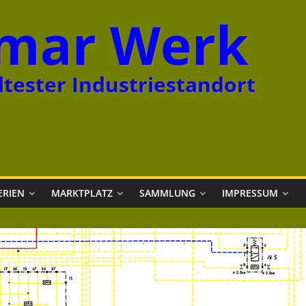
mar Werk
tester Industriestandort
ERIEN
MARKTPLATZ
SAMMLUNG
IMPRESSUM