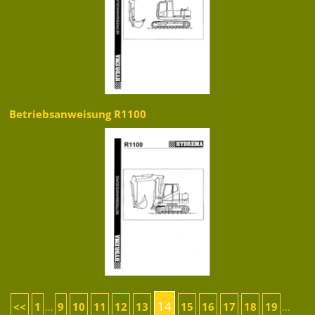
Betriebsanweisung R1100
14
<<
1
9
10
11
12
13
15
16
17
18
19
...
...