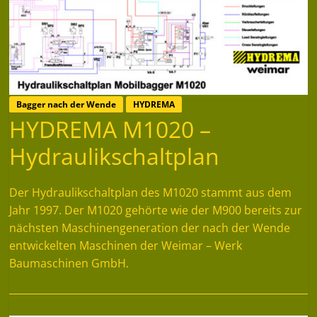
Bagger nach der Wende
HYDREMA
HYDREMA M1020 –
Hydraulikschaltplan
Der Hydraulikschaltplan des M1020 stammt aus dem
Jahr 1997. Der M1020 gehörte wie der M900 bereits zur
nächsten Maschinengeneration der nach der Wende
entwickelten Maschinen der Weimar – Werk
Baumaschinen GmbH.