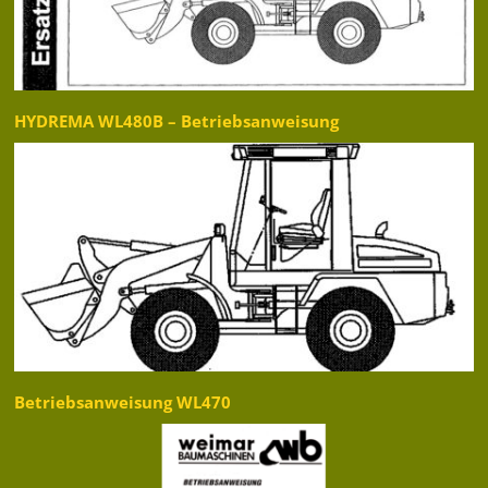
HYDREMA WL480B – Betriebsanweisung
Betriebsanweisung WL470