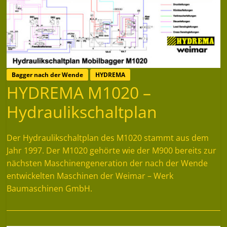
Bagger nach der Wende
HYDREMA
HYDREMA M1020 –
Hydraulikschaltplan
Der Hydraulikschaltplan des M1020 stammt aus dem
Jahr 1997. Der M1020 gehörte wie der M900 bereits zur
nächsten Maschinengeneration der nach der Wende
entwickelten Maschinen der Weimar – Werk
Baumaschinen GmbH.