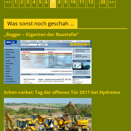
7
<<
1
2
3
4
5
6
8
9
10
11
12
28
>>
...
Was sonst noch geschah …
„Bagger – Giganten der Baustelle“
Schon vorbei: Tag der offenen Tür 2011 bei Hydrema