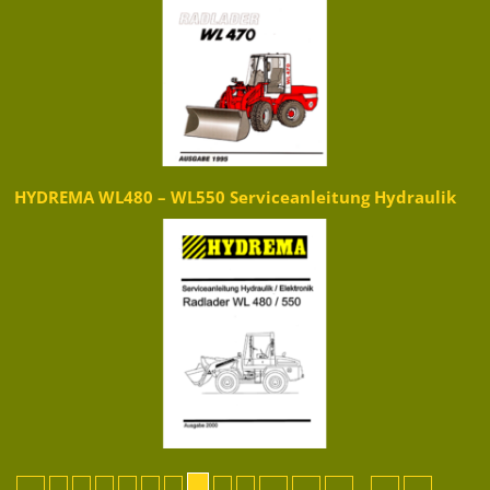
HYDREMA WL480 – WL550 Serviceanleitung Hydraulik