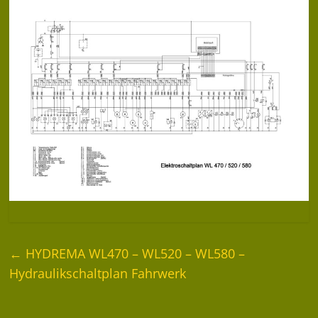
←
HYDREMA WL470 – WL520 – WL580 –
Hydraulikschaltplan Fahrwerk