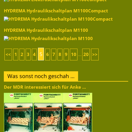
HYDREMA Hydraulikschaltplan M1100Compact
HYDREMA Hydraulikschaltplan M1100
5
<<
1
2
3
4
6
7
8
9
10
20
>>
...
Was sonst noch geschah …
Der MDR interessiert sich für Anke …