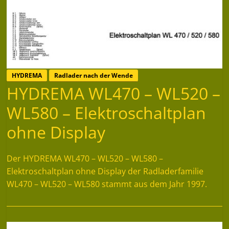
HYDREMA
Radlader nach der Wende
HYDREMA WL470 – WL520 –
WL580 – Elektroschaltplan
ohne Display
Der HYDREMA WL470 – WL520 – WL580 –
Elektroschaltplan ohne Display der Radladerfamilie
WL470 – WL520 – WL580 stammt aus dem Jahr 1997.