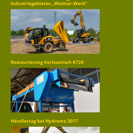
Industriegebietes „Weimar-Werk“
Restaurierung Verlesetisch K720
Händlertag bei Hydrema 2017