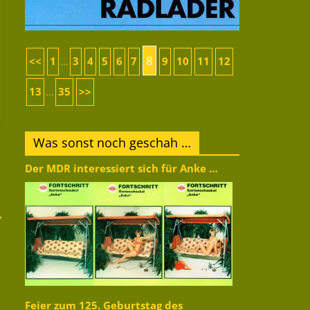
8
<<
1
3
4
5
6
7
9
10
11
12
...
13
35
>>
...
Was sonst noch geschah …
Der MDR interessiert sich für Anke …
→
Feier zum 125. Geburtstag des