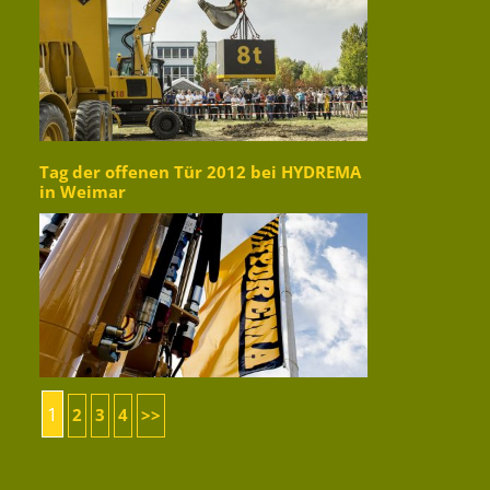
Tag der offenen Tür 2012 bei HYDREMA
in Weimar
1
2
3
4
>>