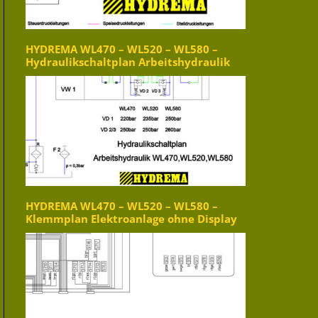
HYDREMA WL470 – WL520 – WL580 –
Hydraulikschaltplan Arbeitshydraulik
HYDREMA WL470 – WL520 – WL580 –
Klemmplan Elektroanlage ohne Display