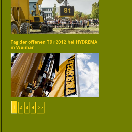
Tag der offenen Tür 2012 bei HYDREMA
in Weimar
1
2
3
4
>>