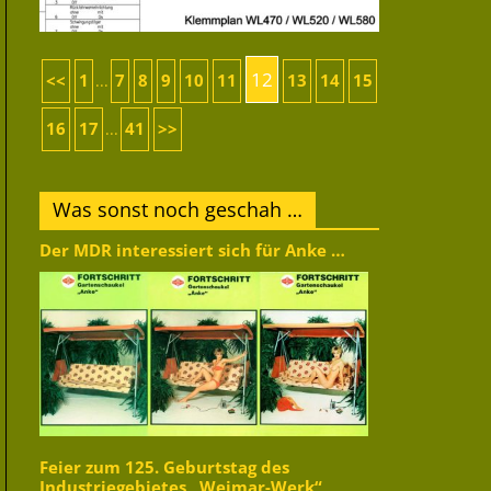
12
<<
1
7
8
9
10
11
13
14
15
...
16
17
41
>>
...
Was sonst noch geschah …
Der MDR interessiert sich für Anke …
Feier zum 125. Geburtstag des
Industriegebietes „Weimar-Werk“