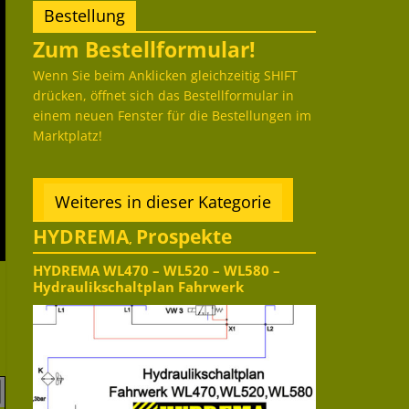
Bestellung
Zum Bestellformular!
Wenn Sie beim Anklicken gleichzeitig SHIFT
drücken, öffnet sich das Bestellformular in
einem neuen Fenster für die Bestellungen im
Marktplatz!
Weiteres in dieser Kategorie
HYDREMA
Prospekte
,
HYDREMA WL470 – WL520 – WL580 –
Hydraulikschaltplan Fahrwerk