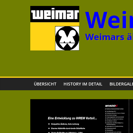
Zum
Wei
Inhalt
springen
Weimars äl
ÜBERSICHT
HISTORY IM DETAIL
BILDERGAL