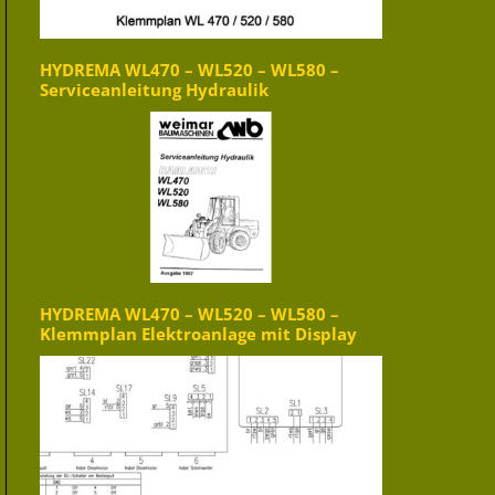
HYDREMA WL470 – WL520 – WL580 –
Serviceanleitung Hydraulik
HYDREMA WL470 – WL520 – WL580 –
Klemmplan Elektroanlage mit Display