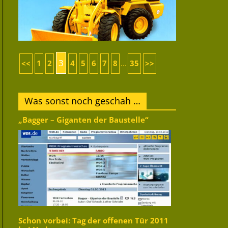
3
<<
1
2
4
5
6
7
8
35
>>
...
Was sonst noch geschah …
„Bagger – Giganten der Baustelle“
Schon vorbei: Tag der offenen Tür 2011