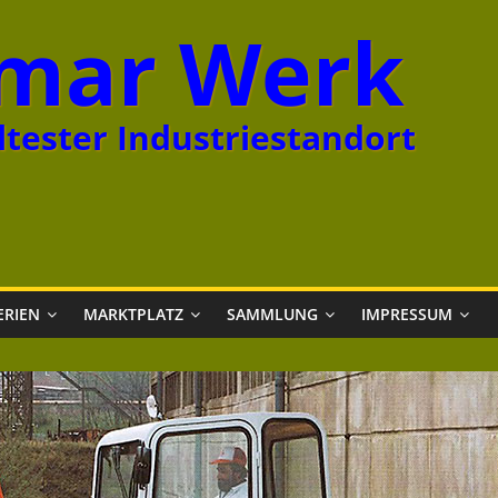
mar Werk
tester Industriestandort
ERIEN
MARKTPLATZ
SAMMLUNG
IMPRESSUM