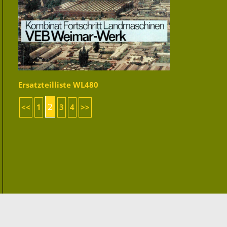
Ersatzteilliste WL480
2
<<
1
3
4
>>