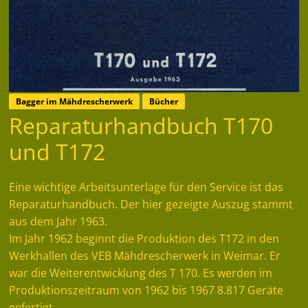
Bagger im Mähdrescherwerk
Bücher
Reparaturhandbuch T170
und T172
Eine wichtige Arbeitsunterlage für den Service ist das
Reparaturhandbuch. Der hier gezeigte Auszug stammt
aus dem Jahr 1963.
Im Jahr 1962 beginnt die Produktion des T172 in den
Werkhallen des VEB Mähdrescherwerk in Weimar. Er
war die Weiterentwicklung des T 170. Es werden im
Produktionszeitraum von 1962 bis 1967 8.817 Geräte
gefertigt.