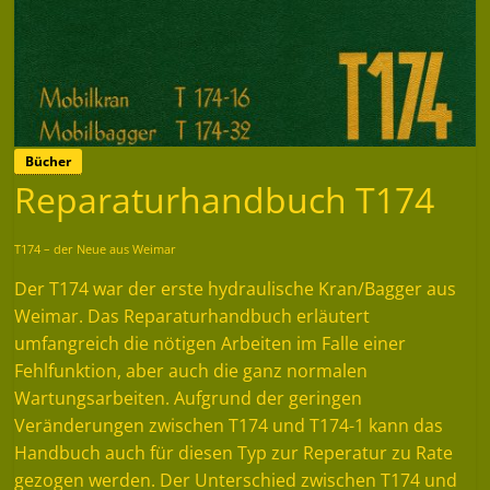
Bücher
Reparaturhandbuch T174
T174 – der Neue aus Weimar
Der T174 war der erste hydraulische Kran/Bagger aus
Weimar. Das Reparaturhandbuch erläutert
umfangreich die nötigen Arbeiten im Falle einer
Fehlfunktion, aber auch die ganz normalen
Wartungsarbeiten. Aufgrund der geringen
Veränderungen zwischen T174 und T174-1 kann das
Handbuch auch für diesen Typ zur Reperatur zu Rate
gezogen werden. Der Unterschied zwischen T174 und