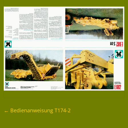
←
Bedienanweisung T174-2