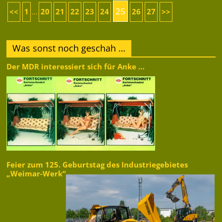
25
<<
1
20
21
22
23
24
26
27
>>
...
Was sonst noch geschah …
Der MDR interessiert sich für Anke …
Feier zum 125. Geburtstag des Industriegebietes
„Weimar-Werk“