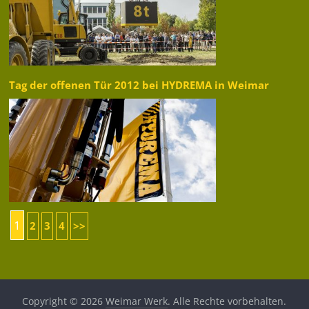
Tag der offenen Tür 2012 bei HYDREMA in Weimar
1
2
3
4
>>
Copyright © 2026
Weimar Werk
. Alle Rechte vorbehalten.