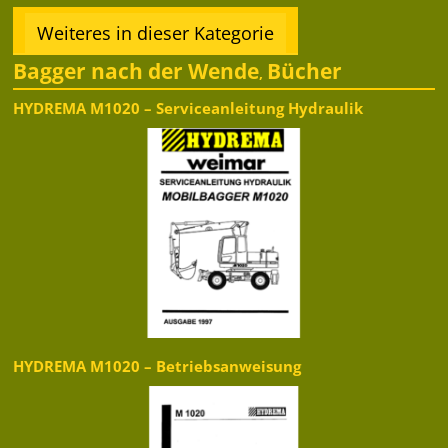
Weiteres in dieser Kategorie
Bagger nach der Wende
Bücher
,
HYDREMA M1020 – Serviceanleitung Hydraulik
HYDREMA M1020 – Betriebsanweisung