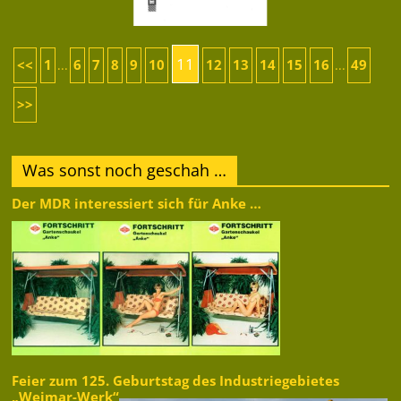
11
<<
1
6
7
8
9
10
12
13
14
15
16
49
...
...
>>
Was sonst noch geschah …
Der MDR interessiert sich für Anke …
Feier zum 125. Geburtstag des Industriegebietes
„Weimar-Werk“