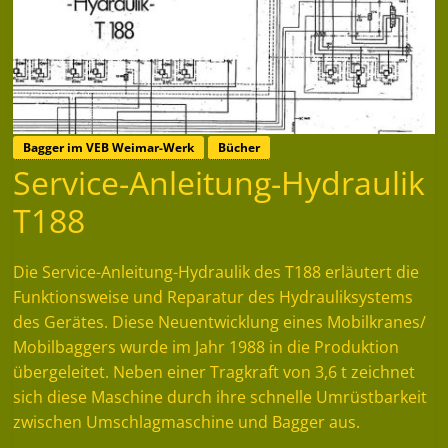
Bagger im VEB Weimar-Werk
Bücher
Service-Anleitung-Hydraulik
T188
Die Service-Anleitung-Hydraulik des T188 erläutert die
Funktionsweise und Reparatur des Hydrauliksystems
des Gerätes. Diese Neuentwicklung eines Mobilkranes/
Mobilbaggers wurde im Jahr 1988 in die Produktion
übergeleitet. Neben einer Tragkraft von 3,6 t zeichnet
sich diese Maschine durch ihre schnelle Umrüstbarkeit
zwischen Umschlagmaschine und Bagger aus.