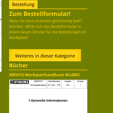
Bestellung
Zum Bestellformular!
Wenn Sie beim Anklicken gleichzeitig SHIFT
drücken, öffnet sich das Bestellformular in
einem neuen Fenster für die Bestellungen im
Marktplatz!
Weiteres in dieser Kategorie
Bücher
SERVICE-Werkstatthandbuch WL480C
–