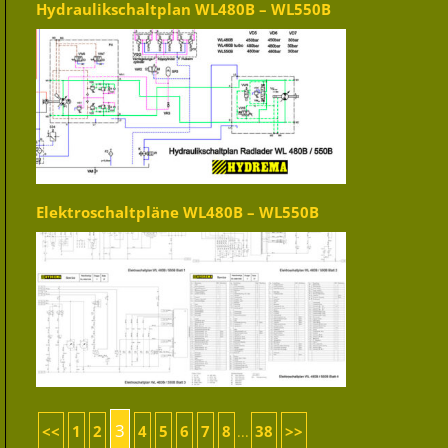
Hydraulikschaltplan WL480B – WL550B
Elektroschaltpläne WL480B – WL550B
3
<<
1
2
4
5
6
7
8
38
>>
...