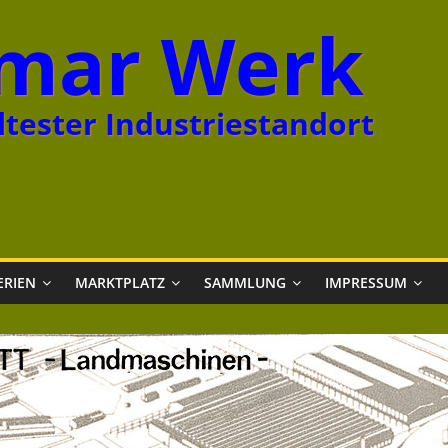
mar Werk
tester Industriestandort
ERIEN
MARKTPLATZ
SAMMLUNG
IMPRESSUM