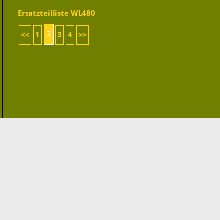
Ersatzteilliste WL480
2
<<
1
3
4
>>