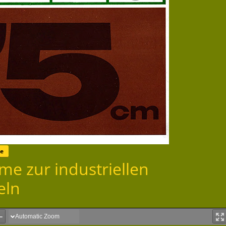
te
e zur industriellen
eln