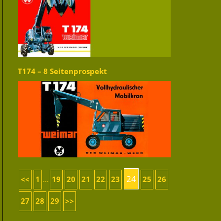
T174 – 8 Seitenprospekt
24
<<
1
19
20
21
22
23
25
26
...
27
28
29
>>