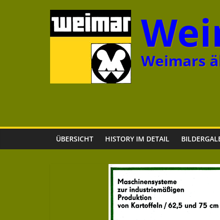
Zum
Wei
Inhalt
springen
Weimars äl
ÜBERSICHT
HISTORY IM DETAIL
BILDERGAL