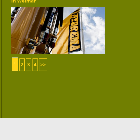
in Weimar
1
2
3
4
>>