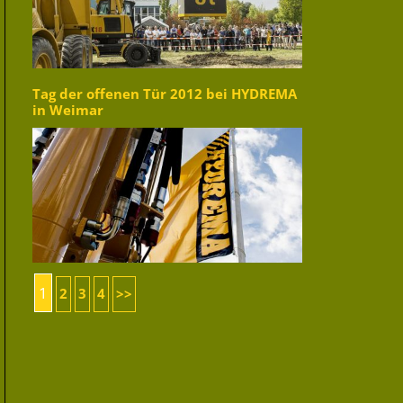
Tag der offenen Tür 2012 bei HYDREMA
in Weimar
1
2
3
4
>>