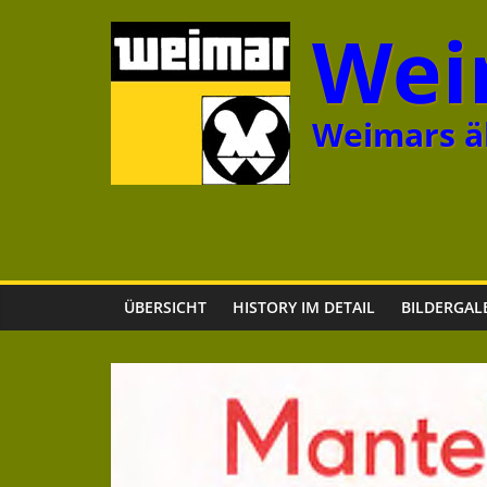
Zum
Wei
Inhalt
springen
Weimars äl
ÜBERSICHT
HISTORY IM DETAIL
BILDERGAL