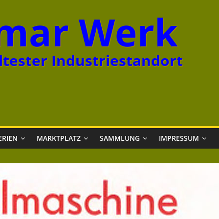
mar Werk
tester Industriestandort
ERIEN
MARKTPLATZ
SAMMLUNG
IMPRESSUM