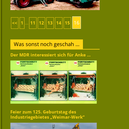
16
<<
1
11
12
13
14
15
...
Was sonst noch geschah …
Der MDR interessiert sich für Anke …
Feier zum 125. Geburtstag des
Industriegebietes „Weimar-Werk“