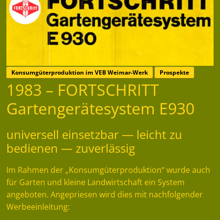
Konsumgüterproduktion im VEB Weimar-Werk
Prospekte
1983 – FORTSCHRITT
Gartengerätesystem E930
universell einsetzbar — leicht zu
bedienen — zuverlässig
Im Rahmen der „Konsumgüterproduktion“ wurde auch
für Garten und kleine Landwirtschaft ein System
angeboten. Angepriesen wird dies mit nachfolgender
Werbeeinleitung: