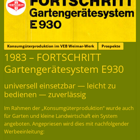
Konsumgüterproduktion im VEB Weimar-Werk
Prospekte
1983 – FORTSCHRITT
Gartengerätesystem E930
universell einsetzbar — leicht zu
bedienen — zuverlässig
Im Rahmen der „Konsumgüterproduktion“ wurde auch
für Garten und kleine Landwirtschaft ein System
angeboten. Angepriesen wird dies mit nachfolgender
Werbeeinleitung: