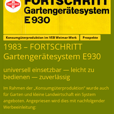
Konsumgüterproduktion im VEB Weimar-Werk
Prospekte
1983 – FORTSCHRITT
Gartengerätesystem E930
universell einsetzbar — leicht zu
bedienen — zuverlässig
Im Rahmen der „Konsumgüterproduktion“ wurde auch
für Garten und kleine Landwirtschaft ein System
angeboten. Angepriesen wird dies mit nachfolgender
Werbeeinleitung: