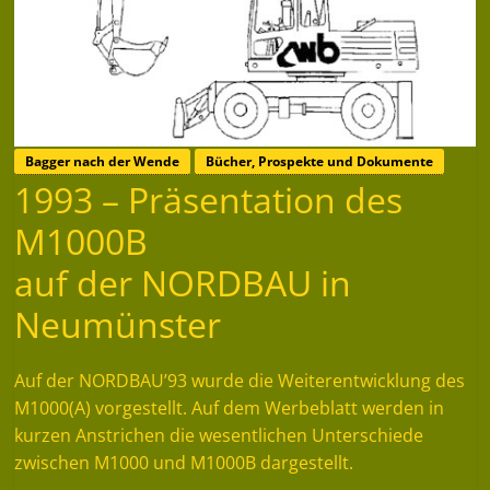
Bagger nach der Wende
Bücher, Prospekte und Dokumente
1993 – Präsentation des
M1000B
auf der NORDBAU in
Neumünster
Auf der NORDBAU’93 wurde die Weiterentwicklung des
M1000(A) vorgestellt. Auf dem Werbeblatt werden in
kurzen Anstrichen die wesentlichen Unterschiede
zwischen M1000 und M1000B dargestellt.