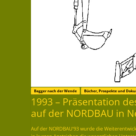
Bagger nach der Wende
Bücher, Prospekte und Dok
1993 – Präsentation d
auf der NORDBAU in 
Auf der NORDBAU’93 wurde die Weiterentwick