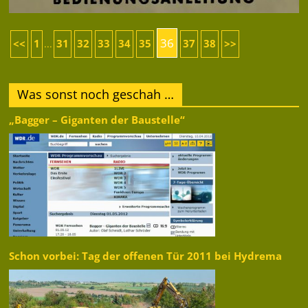
36
<<
1
31
32
33
34
35
37
38
>>
...
Was sonst noch geschah …
„Bagger – Giganten der Baustelle“
Schon vorbei: Tag der offenen Tür 2011 bei Hydrema