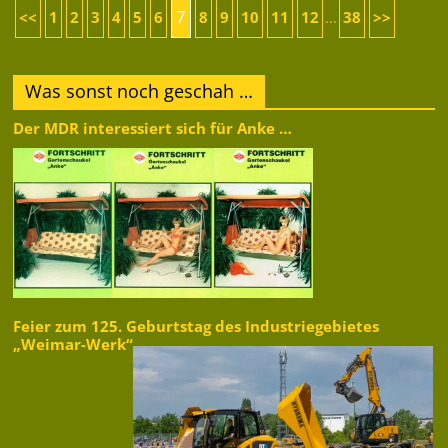
7
<<
1
2
3
4
5
6
8
9
10
11
12
38
>>
...
Was sonst noch geschah …
Der MDR interessiert sich für Anke …
Feier zum 125. Geburtstag des Industriegebietes
„Weimar-Werk“