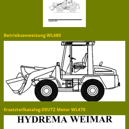
Betriebsanweisung WL480
Ersatzteilkatalog-DEUTZ Motor WL470