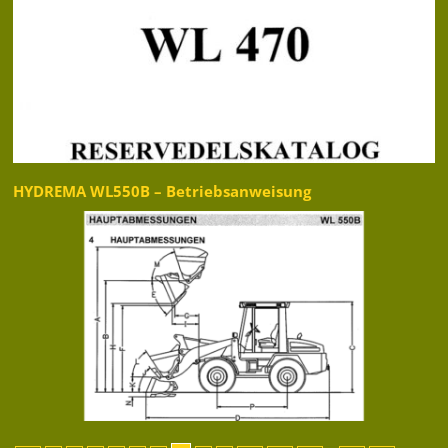
HYDREMA WL550B – Betriebsanweisung