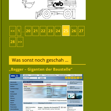
25
<<
1
20
21
22
23
24
26
27
...
28
>>
Was sonst noch geschah …
„Bagger – Giganten der Baustelle“