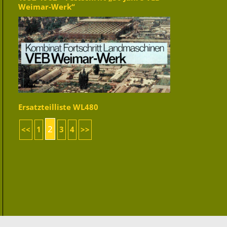
Weimar-Werk“
Ersatzteilliste WL480
2
<<
1
3
4
>>