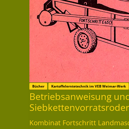
Bücher
Kartoffelerntetechnik im VEB Weimar-Werk
Betriebsanweisung und 
Siebkettenvorratsrode
Kombinat Fortschritt Landmas