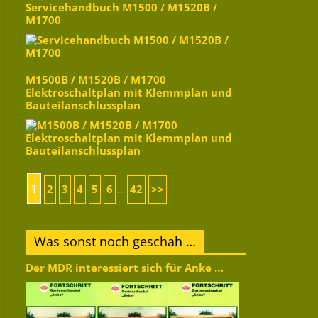
Servicehandbuch M1500 / M1520B /
M1700
M1500B / M1520B / M1700
Elektroschaltplan mit Klemmplan und
Bauteilanschlussplan
1
2
3
4
5
6
42
>>
...
Was sonst noch geschah …
Der MDR interessiert sich für Anke …