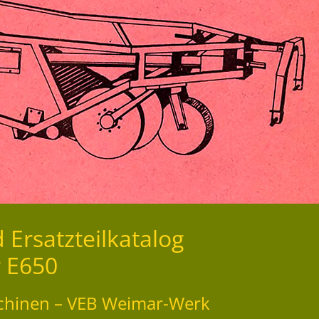
Ersatzteilkatalog
r E650
chinen – VEB Weimar-Werk