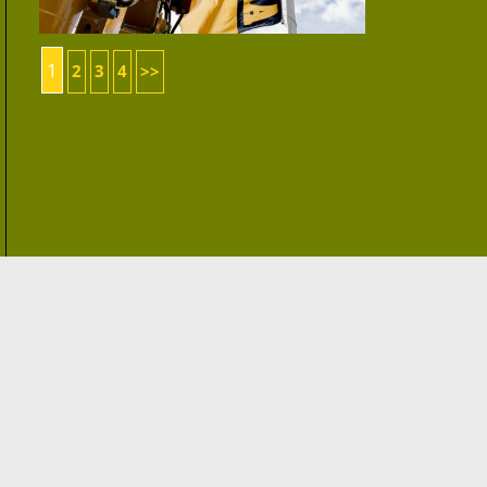
1
2
3
4
>>