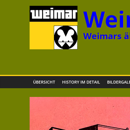
Zum
Wei
Inhalt
springen
Weimars äl
ÜBERSICHT
HISTORY IM DETAIL
BILDERGAL