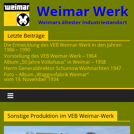
Zum
Weimar Werk
Inhalt
springen
Weimars ältester Industriestandort
Letzte Beiträge
Die Entwicklung des VEB Weimar-Werk in den Jahren
1986 – 1990
Vorstellung des VEB Weimar-Werk – 1964
Album „50 Jahre Volkshaus“ in Weimar – 1958
Herrn Generaldirektor Schumow Weihnachten 1947
Foto – Album „Waggonfabrik Weimar“
vom 19. November 1934
Sonstige Produktion im VEB Weimar-Werk