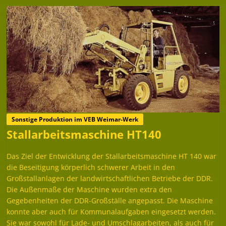
Sonstige Produktion im VEB Weimar-Werk
Stallarbeitsmaschine HT140
Das Ziel der Entwicklung der Stallarbeitsmaschine HT 140 war
die Beseitigung körperlich schwerer Arbeit in den
Großstallanlagen der landwirtschaftlichen Betriebe der DDR.
Die Außenmaße der Maschine wurden extra den
Gegebenheiten der DDR-Großställe angepasst. Die Maschine
konnte aber auch für Kommunalaufgaben eingesetzt werden.
Sie war sowohl für Lade- und Umschlagarbeiten, als auch für