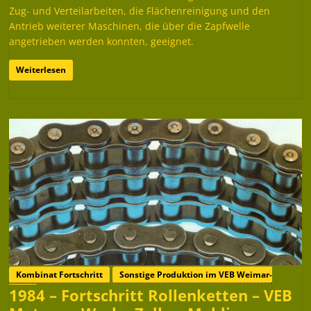
Zug- und Verteilarbeiten, die Flächenreinigung und den
Antrieb weiterer Maschinen, die über die Zapfwelle
angetrieben werden konnten, geeignet.
Weiterlesen
Kombinat Fortschritt
Sonstige Produktion im VEB Weimar-
1984 – Fortschritt Rollenketten – VEB
Werk