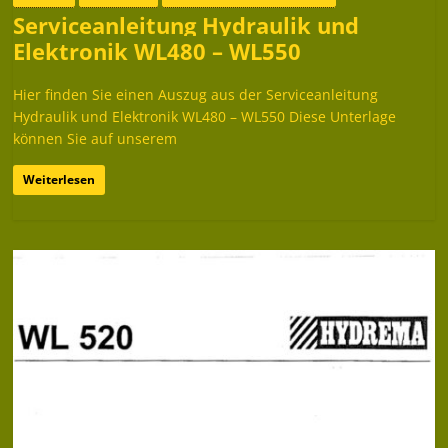
Serviceanleitung Hydraulik und
Elektronik WL480 – WL550
Hier finden Sie einen Auszug aus der Serviceanleitung
Hydraulik und Elektronik WL480 – WL550 Diese Unterlage
können Sie auf unserem
Weiterlesen