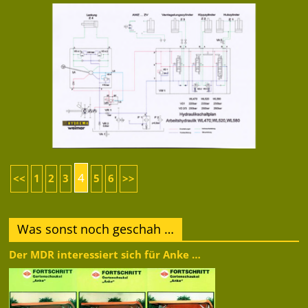
4
<<
1
2
3
5
6
>>
Was sonst noch geschah …
Der MDR interessiert sich für Anke …