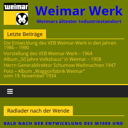
Zum
Weimar Werk
Inhalt
springen
Weimars ältester Industriestandort
Letzte Beiträge
Die Entwicklung des VEB Weimar-Werk in den Jahren
1986 – 1990
Vorstellung des VEB Weimar-Werk – 1964
Album „50 Jahre Volkshaus“ in Weimar – 1958
Herrn Generaldirektor Schumow Weihnachten 1947
Foto – Album „Waggonfabrik Weimar“
vom 19. November 1934
Radlader nach der Wende
BALD NACH DER ENTWICKLUNG DES M1000 UND