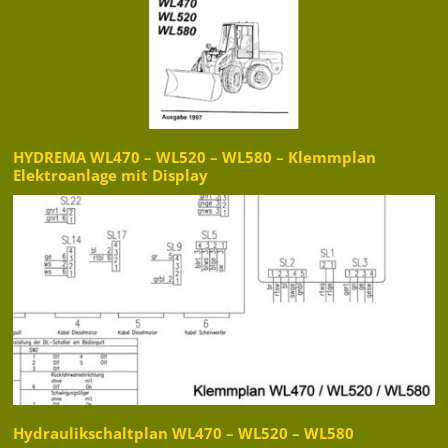
HYDREMA WL470 – WL520 – WL580 – Klemmplan
Elektroanlage mit Display
Hydraulikschaltplan WL470 – WL520 – WL580