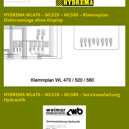
HYDREMA WL470 – WL520 – WL580 – Klemmplan
Elektroanlage ohne Display
HYDREMA WL470 – WL520 – WL580 – Serviceanleitung
Hydraulik