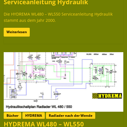
Serviceanleitung Hydraulik
Die HYDREMA WL480 – WL550 Serviceanleitung Hydraulik
stammt aus dem Jahr 2000.
Weiterlesen
Bücher
HYDREMA
Radlader nach der Wende
HYDREMA WL480 – WL550