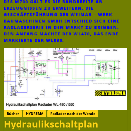
DES M700 GALT ES DIE BANDBREITE AN
ERZEUGNISSEN ZU ERWEITERN. DIE
GESCHÄFTSFÜHRUNG DER WEIMAR – WERK
BAUMASCHINEN GMBH ENTSCHIED SICH EINE
RADLADERSERIE IN DEN MARKT ZU BRINGEN.
DEN ANFANG MACHTE DER WL470, DAS ENDE
MARKIERTE DER WL830.
Bücher
HYDREMA
Radlader nach der Wende
Hydraulikschaltplan