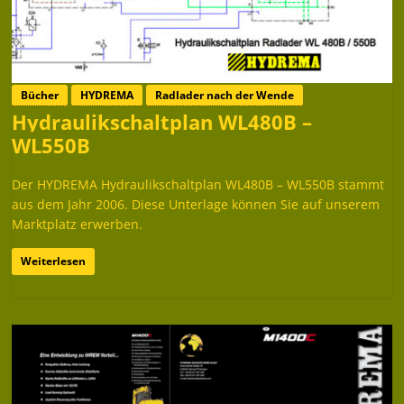
Bücher
HYDREMA
Radlader nach der Wende
Hydraulikschaltplan WL480B –
WL550B
Der HYDREMA Hydraulikschaltplan WL480B – WL550B stammt
aus dem Jahr 2006. Diese Unterlage können Sie auf unserem
Marktplatz erwerben.
Weiterlesen