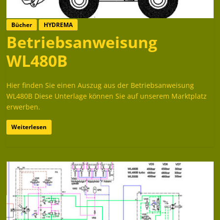
Bücher
HYDREMA
Betriebsanweisung
WL480B
Hier finden Sie einen Auszug aus der Betriebsanweisung
WL480B Diese Unterlage können Sie auf unserem Marktplatz
erwerben.
Weiterlesen