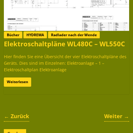
Bücher
HYDREMA
Radlader nach der Wende
Elektroschaltpläne WL480C – WL550C
Hier finden Sie eine Übersicht der vier Elektroschaltpläne des
Geräts. Dies sind im Einzelnen: Elektroanlage – 1 –
Elektroschaltplan Elektroanlage
Weiterlesen
← Zurück
Weiter →