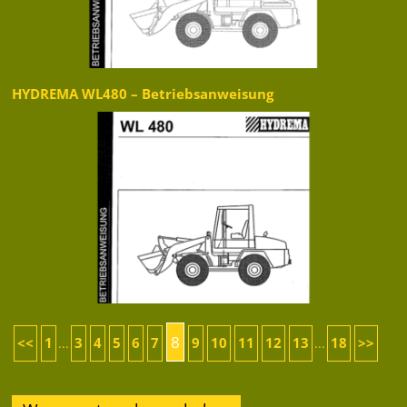
HYDREMA WL480 – Betriebsanweisung
8
<<
1
3
4
5
6
7
9
10
11
12
13
18
>>
...
...