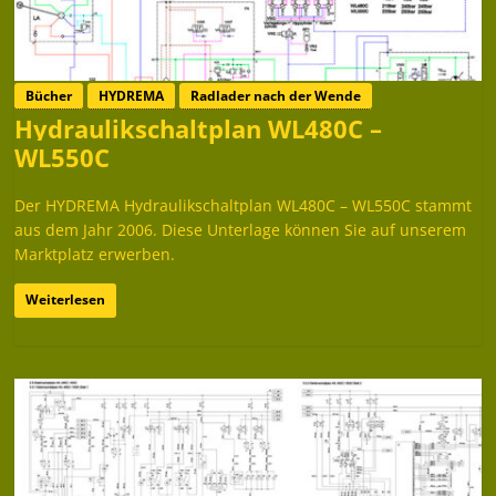
Bücher
HYDREMA
Radlader nach der Wende
Hydraulikschaltplan WL480C –
WL550C
Der HYDREMA Hydraulikschaltplan WL480C – WL550C stammt
aus dem Jahr 2006. Diese Unterlage können Sie auf unserem
Marktplatz erwerben.
Weiterlesen