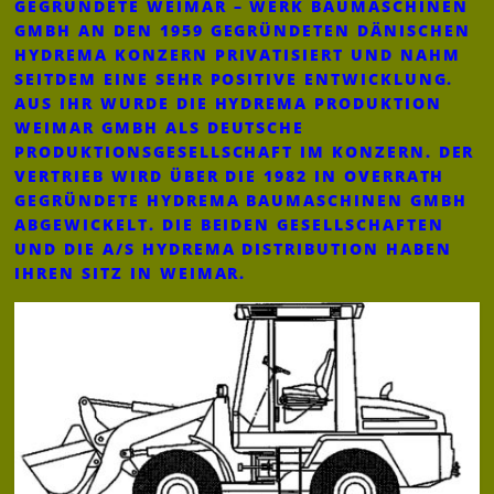
GEGRÜNDETE WEIMAR – WERK BAUMASCHINEN
GMBH AN DEN 1959 GEGRÜNDETEN DÄNISCHEN
HYDREMA KONZERN PRIVATISIERT UND NAHM
SEITDEM EINE SEHR POSITIVE ENTWICKLUNG.
AUS IHR WURDE DIE HYDREMA PRODUKTION
WEIMAR GMBH ALS DEUTSCHE
PRODUKTIONSGESELLSCHAFT IM KONZERN. DER
VERTRIEB WIRD ÜBER DIE 1982 IN OVERRATH
GEGRÜNDETE HYDREMA BAUMASCHINEN GMBH
ABGEWICKELT. DIE BEIDEN GESELLSCHAFTEN
UND DIE A/S HYDREMA DISTRIBUTION HABEN
IHREN SITZ IN WEIMAR.