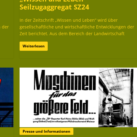
Seilzugaggregat SZ24
In der Zeitschrift „Wissen und Leben“ wird über
n der
gesellschaftliche und wirtschaftliche Entwicklungen der
Zeit berichtet. Aus dem Bereich der Landwirtschaft
Weiterlesen
Presse und Informationen