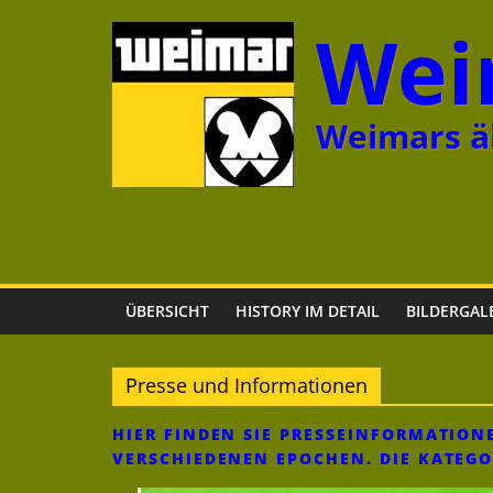
Zum
Wei
Inhalt
springen
Weimars äl
ÜBERSICHT
HISTORY IM DETAIL
BILDERGAL
Presse und Informationen
HIER FINDEN SIE PRESSEINFORMATIO
VERSCHIEDENEN EPOCHEN. DIE KATEG