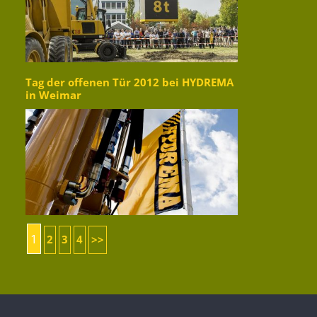
Tag der offenen Tür 2012 bei HYDREMA
in Weimar
1
2
3
4
>>