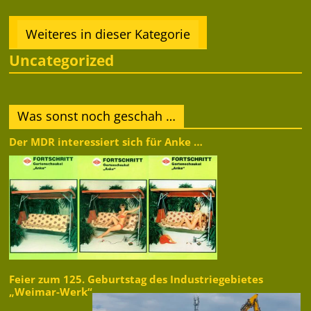
Weiteres in dieser Kategorie
Uncategorized
Was sonst noch geschah …
Der MDR interessiert sich für Anke …
Feier zum 125. Geburtstag des Industriegebietes
„Weimar-Werk“