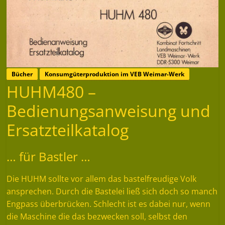
Bücher
Konsumgüterproduktion im VEB Weimar-Werk
HUHM480 –
Bedienungsanweisung und
Ersatzteilkatalog
… für Bastler …
Die HUHM sollte vor allem das bastelfreudige Volk
ansprechen. Durch die Bastelei ließ sich doch so manch
Engpass überbrücken. Schlecht ist es dabei nur, wenn
die Maschine die das bezwecken soll, selbst den