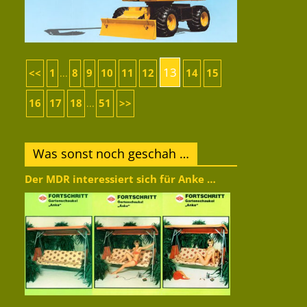
13
<<
1
8
9
10
11
12
14
15
...
16
17
18
51
>>
...
Was sonst noch geschah …
Der MDR interessiert sich für Anke …