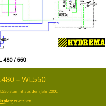
L480 – WL550
L550 stammt aus dem Jahr 2000.
ktplatz
erwerben.