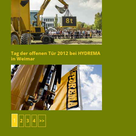
Tag der offenen Tür 2012 bei HYDREMA
in Weimar
1
2
3
4
>>