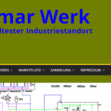
mar Werk
tester Industriestandort
ERIEN
MARKTPLATZ
SAMMLUNG
IMPRESSUM