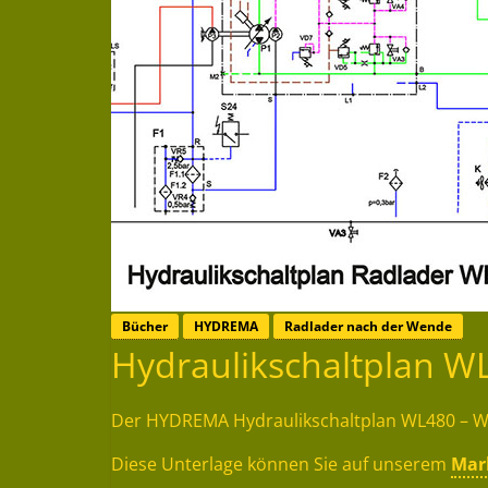
Bücher
HYDREMA
Radlader nach der Wende
Hydraulikschaltplan W
Der HYDREMA Hydraulikschaltplan WL480 – W
Diese Unterlage können Sie auf unserem
Mar