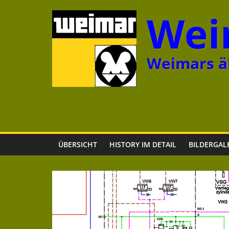
Zum
Wei
Inhalt
springen
Weimars äl
ÜBERSICHT
HISTORY IM DETAIL
BILDERGAL