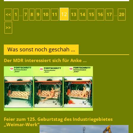
12
<<
1
7
8
9
10
11
13
14
15
16
17
20
...
...
>>
Was sonst noch geschah …
Der MDR interessiert sich für Anke …
Feier zum 125. Geburtstag des Industriegebietes
„Weimar-Werk“