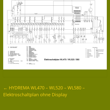
←
HYDREMA WL470 – WL520 – WL580 –
Elektroschaltplan ohne Display