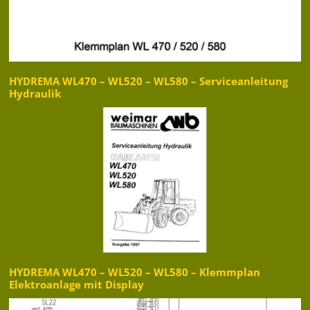
HYDREMA WL470 – WL520 – WL580 – Serviceanleitung
Hydraulik
HYDREMA WL470 – WL520 – WL580 – Klemmplan
Elektroanlage mit Display