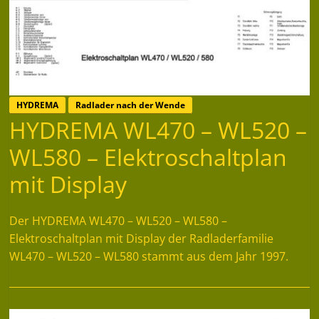
HYDREMA
Radlader nach der Wende
HYDREMA WL470 – WL520 –
WL580 – Elektroschaltplan
mit Display
Der HYDREMA WL470 – WL520 – WL580 –
Elektroschaltplan mit Display der Radladerfamilie
WL470 – WL520 – WL580 stammt aus dem Jahr 1997.