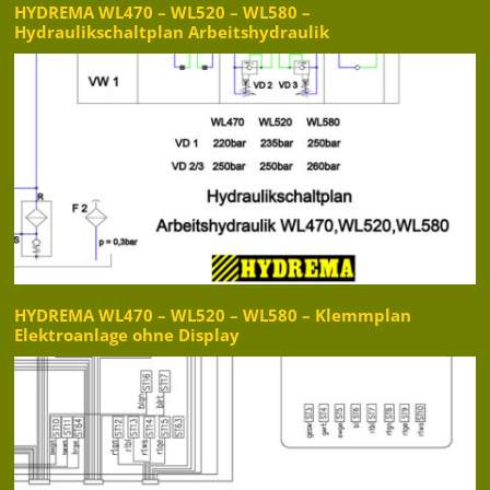
HYDREMA WL470 – WL520 – WL580 –
Hydraulikschaltplan Arbeitshydraulik
HYDREMA WL470 – WL520 – WL580 – Klemmplan
Elektroanlage ohne Display