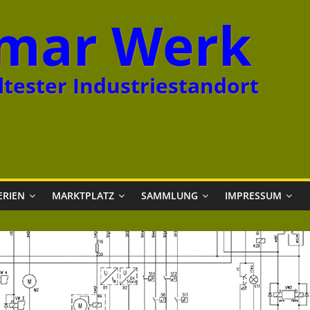
mar Werk
tester Industriestandort
ERIEN
MARKTPLATZ
SAMMLUNG
IMPRESSUM