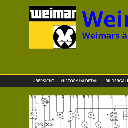
Zum
Wei
Inhalt
springen
Weimars äl
ÜBERSICHT
HISTORY IM DETAIL
BILDERGAL