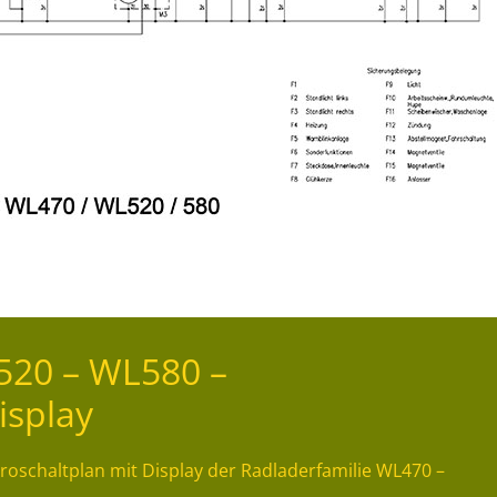
20 – WL580 –
isplay
schaltplan mit Display der Radladerfamilie WL470 –