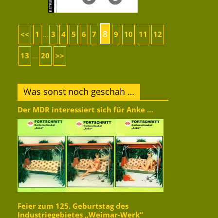
8
<<
1
3
4
5
6
7
9
10
11
12
...
13
20
>>
...
Was sonst noch geschah …
Der MDR interessiert sich für Anke …
Feier zum 125. Geburtstag des
Industriegebietes „Weimar-Werk“