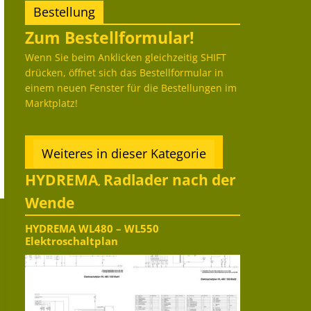
Bestellung
Zum Bestellformular!
Wenn Sie beim Anklicken gleichzeitig SHIFT
drücken, öffnet sich das Bestellformular in
einem neuen Fenster für die Bestellungen im
Marktplatz!
Weiteres in dieser Kategorie
HYDREMA
Radlader nach der
,
Wende
HYDREMA WL480 – WL550
Elektroschaltplan