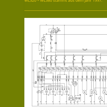
WL520 – WL580 stammt aus dem Jahr 1997.