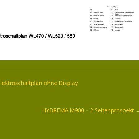
ktroschaltplan ohne Display
HYDREMA M900 – 2 Seitenprospekt