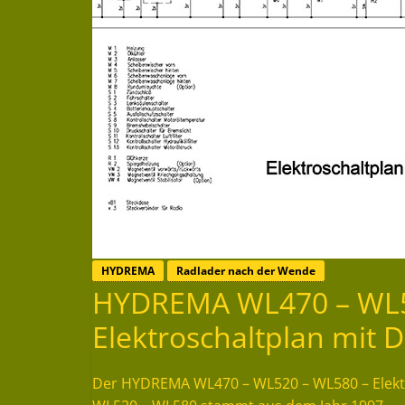
HYDREMA
Radlader nach der Wende
HYDREMA WL470 – WL5
Elektroschaltplan mit D
Der HYDREMA WL470 – WL520 – WL580 – Elektro