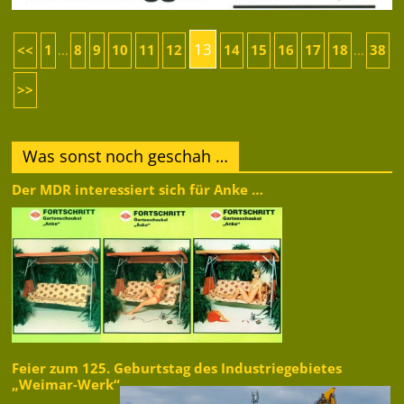
13
<<
1
8
9
10
11
12
14
15
16
17
18
38
...
...
>>
Was sonst noch geschah …
Der MDR interessiert sich für Anke …
Feier zum 125. Geburtstag des Industriegebietes
„Weimar-Werk“