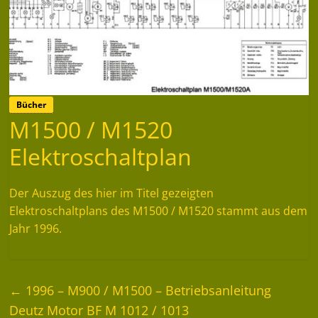
Bücher
M1500 / M1520
Elektroschaltplan
Der Auszug des hier im Titel gezeigten
Elektroschaltplans des M1500 / M1520 stammt aus dem
Jahr 1996.
←
1996 – M900 / M1500 – Betriebsanleitung
Deutz Motor BF M 1012 / 1013