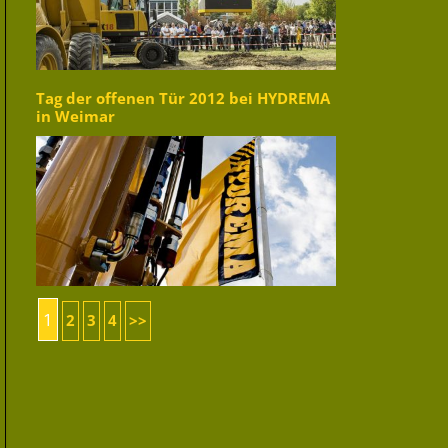
Tag der offenen Tür 2012 bei HYDREMA
in Weimar
1
2
3
4
>>