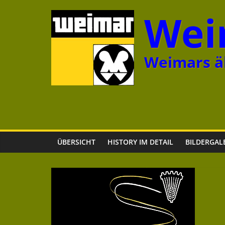
Zum
Wei
Inhalt
springen
Weimars äl
ÜBERSICHT
HISTORY IM DETAIL
BILDERGAL