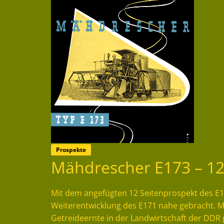
Prospekte
Mähdrescher E173 – 12
Mit dem angefügten 12 Seitenprospekt des E1
Weiterentwicklung des E171 nahe gebracht. Mi
Getreideernte in der Landwirtschaft der DDR 