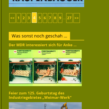
4
<<
1
2
3
5
6
7
8
9
27
>>
...
Was sonst noch geschah …
Der MDR interessiert sich für Anke …
Feier zum 125. Geburtstag des
Industriegebietes „Weimar-Werk“