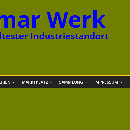
mar Werk
tester Industriestandort
ERIEN
MARKTPLATZ
SAMMLUNG
IMPRESSUM