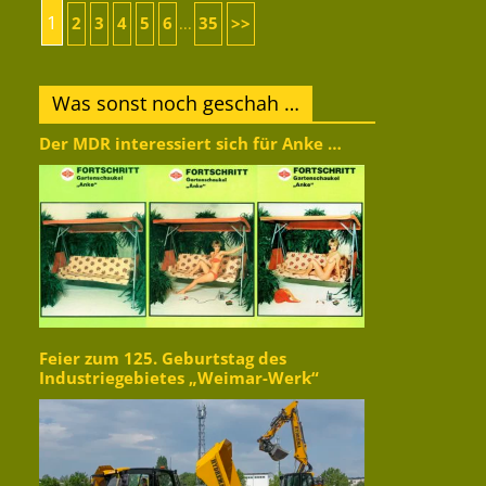
1
2
3
4
5
6
35
>>
...
Was sonst noch geschah …
Der MDR interessiert sich für Anke …
Feier zum 125. Geburtstag des
Industriegebietes „Weimar-Werk“