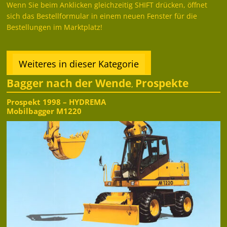
Wenn Sie beim Anklicken gleichzeitig SHIFT drücken, öffnet
sich das Bestellformular in einem neuen Fenster für die
Bestellungen im Marktplatz!
Weiteres in dieser Kategorie
Bagger nach der Wende
Prospekte
,
Prospekt 1998 – HYDREMA
Mobilbagger M1220