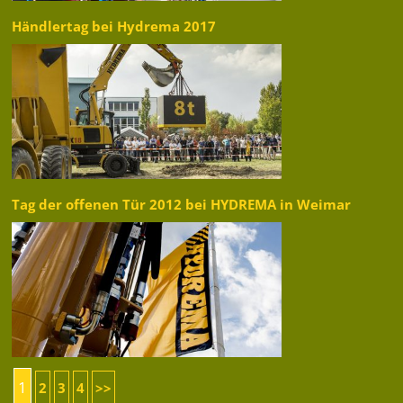
Händlertag bei Hydrema 2017
Tag der offenen Tür 2012 bei HYDREMA in Weimar
1
2
3
4
>>