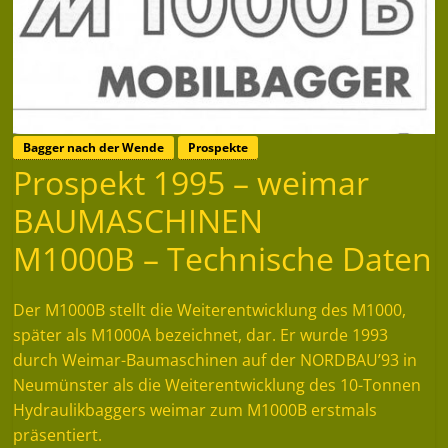
Bagger nach der Wende
Prospekte
Prospekt 1995 – weimar
BAUMASCHINEN
M1000B – Technische Daten
Der M1000B stellt die Weiterentwicklung des M1000,
später als M1000A bezeichnet, dar. Er wurde 1993
durch Weimar-Baumaschinen auf der NORDBAU’93 in
Neumünster als die Weiterentwicklung des 10-Tonnen
Hydraulikbaggers weimar zum M1000B erstmals
präsentiert.