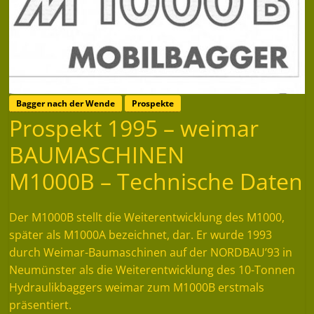
Bagger nach der Wende
Prospekte
Prospekt 1995 – weimar
BAUMASCHINEN
M1000B – Technische Daten
Der M1000B stellt die Weiterentwicklung des M1000,
später als M1000A bezeichnet, dar. Er wurde 1993
durch Weimar-Baumaschinen auf der NORDBAU’93 in
Neumünster als die Weiterentwicklung des 10-Tonnen
Hydraulikbaggers weimar zum M1000B erstmals
präsentiert.