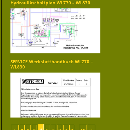
Hydraulikschaltplan WL770 – WL830
SERVICE-Werkstatthandbuch WL770 –
WL830