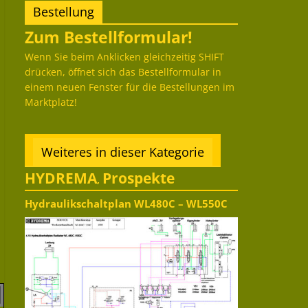
Bestellung
Zum Bestellformular!
Wenn Sie beim Anklicken gleichzeitig SHIFT
drücken, öffnet sich das Bestellformular in
einem neuen Fenster für die Bestellungen im
Marktplatz!
Weiteres in dieser Kategorie
HYDREMA
Prospekte
,
Hydraulikschaltplan WL480C – WL550C