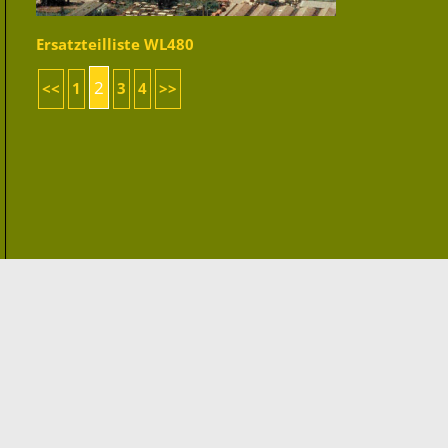
Ersatzteilliste WL480
2
<<
1
3
4
>>