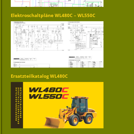
Elektroschaltpläne WL480C – WL550C
Ersatzteilkatalog WL480C