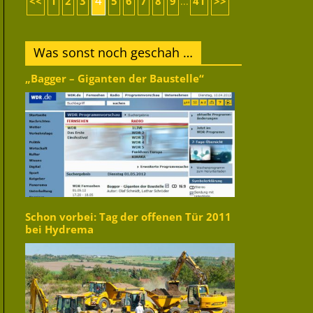
4
<<
1
2
3
5
6
7
8
9
41
>>
...
Was sonst noch geschah …
„Bagger – Giganten der Baustelle“
Schon vorbei: Tag der offenen Tür 2011
bei Hydrema