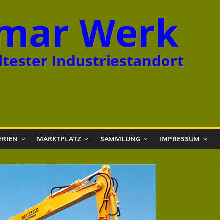
mar Werk
tester Industriestandort
ERIEN
MARKTPLATZ
SAMMLUNG
IMPRESSUM