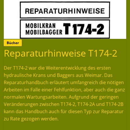
Bücher
Reparaturhinweise T174-2
Der T174-2 war die Weiterentwicklung des ersten
hydraulische Krans und Baggers aus Weimar. Das
Reparaturhandbuch erläutert umfangreich die nötigen
Arbeiten im Falle einer Fehlfunktion, aber auch die ganz
normalen Wartungsarbeiten. Aufgrund der geringen
Veränderungen zwischen T174-2, T174-2A und T174-2B
kann das Handbuch auch für diesen Typ zur Reparatur
zu Rate gezogen werden.