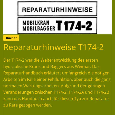
Bücher
Reparaturhinweise T174-2
Der T174-2 war die Weiterentwicklung des ersten
hydraulische Krans und Baggers aus Weimar. Das
Reparaturhandbuch erläutert umfangreich die nötigen
Arbeiten im Falle einer Fehlfunktion, aber auch die ganz
normalen Wartungsarbeiten. Aufgrund der geringen
Veränderungen zwischen T174-2, T174-2A und T174-2B
kann das Handbuch auch für diesen Typ zur Reparatur
zu Rate gezogen werden.