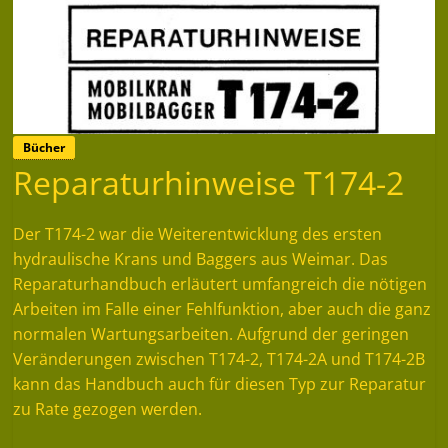
Bücher
Reparaturhinweise T174-2
Der T174-2 war die Weiterentwicklung des ersten
hydraulische Krans und Baggers aus Weimar. Das
Reparaturhandbuch erläutert umfangreich die nötigen
Arbeiten im Falle einer Fehlfunktion, aber auch die ganz
normalen Wartungsarbeiten. Aufgrund der geringen
Veränderungen zwischen T174-2, T174-2A und T174-2B
kann das Handbuch auch für diesen Typ zur Reparatur
zu Rate gezogen werden.