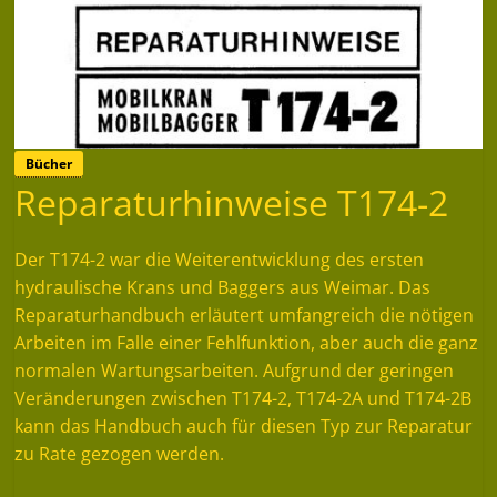
Bücher
Reparaturhinweise T174-2
Der T174-2 war die Weiterentwicklung des ersten
hydraulische Krans und Baggers aus Weimar. Das
Reparaturhandbuch erläutert umfangreich die nötigen
Arbeiten im Falle einer Fehlfunktion, aber auch die ganz
normalen Wartungsarbeiten. Aufgrund der geringen
Veränderungen zwischen T174-2, T174-2A und T174-2B
kann das Handbuch auch für diesen Typ zur Reparatur
zu Rate gezogen werden.